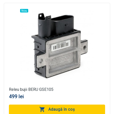
Nou
Releu bujii BERU GSE105
499 lei
Adaugă în coş