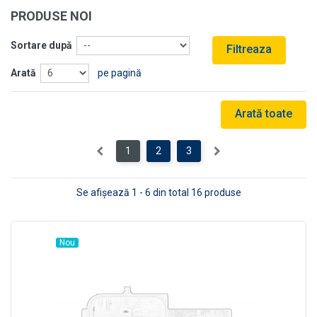
PRODUSE NOI
Sortare după
Filtreaza
Arată
pe pagină
Arată toate
1
2
3
Se afişează 1 - 6 din total 16 produse
Nou