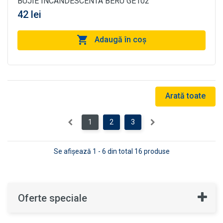
BUJIE INCANDESCENTA BERU GE102
42 lei
Adaugă în coş
Arată toate
1
2
3
Se afişează 1 - 6 din total 16 produse
Oferte speciale