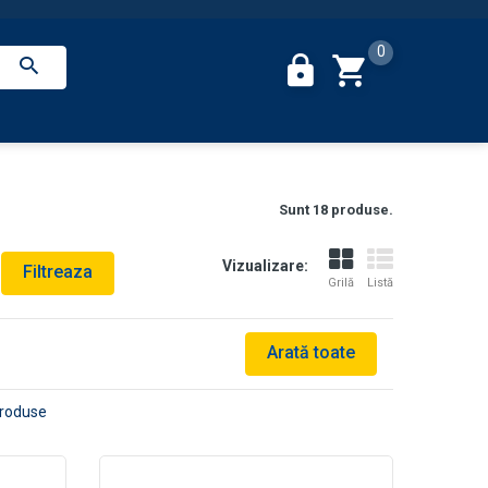
0
Sunt 18 produse.
Vizualizare:
Filtreaza
Grilă
Listă
Arată toate
produse