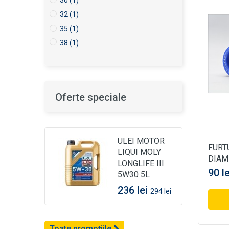
30
(1)
32
(1)
35
(1)
38
(1)
40
(1)
41
(1)
45
(1)
Oferte speciale
48
(1)
50
(1)
51
(1)
ULEI MOTOR
54
(1)
FURT
LIQUI MOLY
60
(1)
DIAM
LONGLIFE III
65
(1)
90 le
5W30 5L
70
(1)
236 lei
294 lei
80
(1)
Toate promoțiile