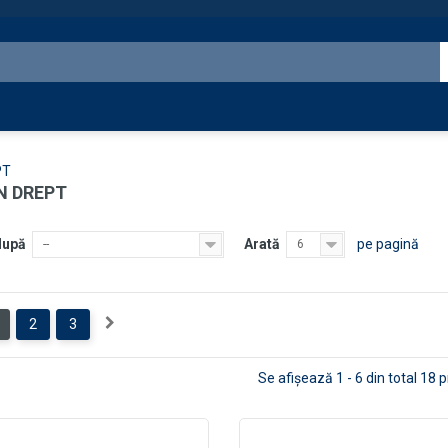
PT
N DREPT
după
Arată
pe pagină
--
6
2
3
Se afişează 1 - 6 din total 18 