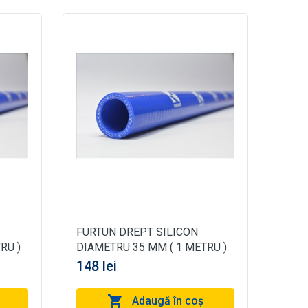
FURTUN DREPT SILICON
RU )
DIAMETRU 35 MM ( 1 METRU )
148 lei
Adaugă în coş