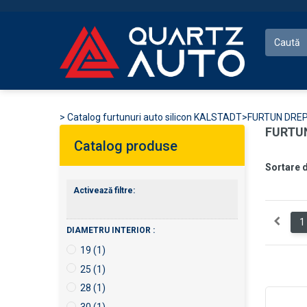
>
Catalog furtunuri auto silicon KALSTADT
>
FURTUN DRE
FURTU
Catalog produse
Sortare 
Activează filtre:
1
DIAMETRU INTERIOR :
19
(1)
25
(1)
28
(1)