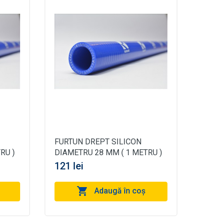
FURTUN DREPT SILICON
RU )
DIAMETRU 28 MM ( 1 METRU )
121 lei
Adaugă în coş