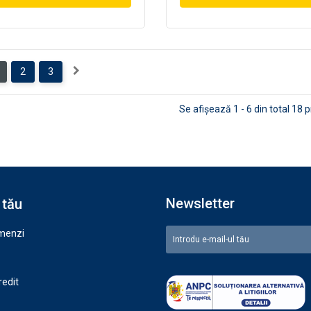
2
3
Se afişează 1 - 6 din total 18 
Newsletter
 tău
omenzi
redit