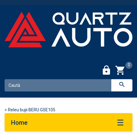
0
>
Releu bujii BERU GSE105
Home