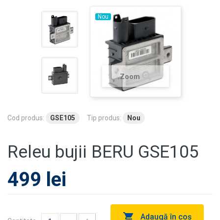
Nou
Zoom
Cod produs:
GSE105
Tip produs:
Nou
Releu bujii BERU GSE105
499 lei
Adaugă în coş