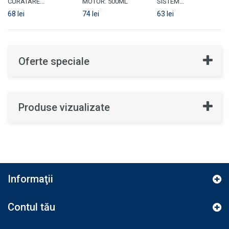
CURATARE...
MOTOR. 500ML
SISTEM...
68 lei
74 lei
63 lei
Oferte speciale
Produse vizualizate
Informaţii
Contul tău