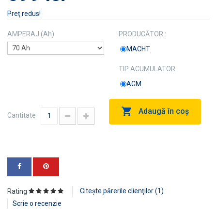
Preţ redus!
AMPERAJ (Ah)
PRODUCĂTOR :
MACHT
TIP ACUMULATOR
AGM
Adaugă în coş
Cantitate
Citeşte părerile clienţilor (
1
)
Rating
Scrie o recenzie