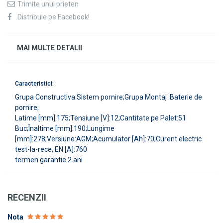
Trimite unui prieten
Distribuie pe Facebook!
MAI MULTE DETALII
Caracteristici:
Grupa Constructiva
:Sistem pornire;
Grupa Montaj
:Baterie de
pornire;
Latime [mm]
:175;
Tensiune [V]
:12;
Cantitate pe Palet
:51
Buc;
Înaltime [mm]
:190;
Lungime
[mm]
:278;
Versiune
:AGM;
Acumulator [Ah]
:70;
Curent electric
test-la-rece, EN [A]
:760
termen garantie 2 ani
RECENZII
Nota