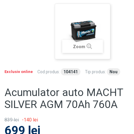
Zoom
Exclusiv online
Cod produs:
104141
Tip produs:
Nou
Acumulator auto MACHT
SILVER AGM 70Ah 760A
839 lei
-140 lei
699 lei