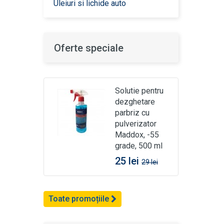
Uleiuri si lichide auto
Oferte speciale
Solutie pentru
dezghetare
parbriz cu
pulverizator
Maddox, -55
grade, 500 ml
25 lei
29 lei
Toate promoțiile