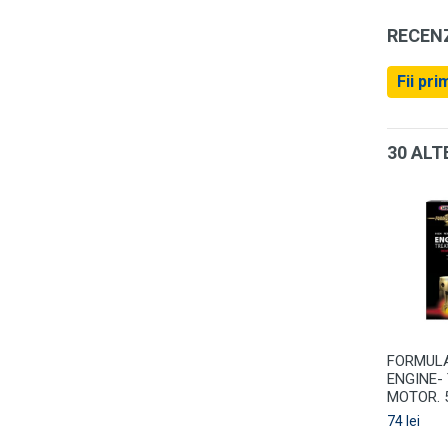
RECENZ
Fii pri
30 ALT
FORMUL
ENGINE-
MOTOR. 
74 lei