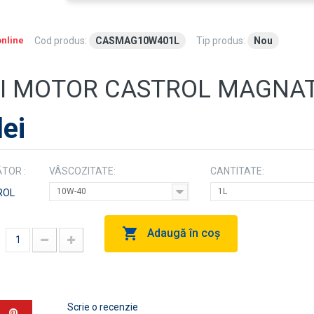
online
Cod produs:
CASMAG10W401L
Tip produs:
Nou
I MOTOR CASTROL MAGNAT
lei
TOR :
VÂSCOZITATE:
CANTITATE:
10W-40
1L
ROL
Adaugă în coş
Scrie o recenzie