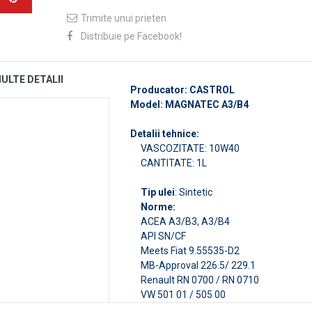
Trimite unui prieten
Distribuie pe Facebook!
ULTE DETALII
Producator: CASTROL
Model: MAGNATEC A3/B4
Detalii tehnice:
VASCOZITATE: 10W40
CANTITATE: 1L
Tip ulei
: Sintetic
Norme:
ACEA A3/B3, A3/B4
API SN/CF
Meets Fiat 9.55535-D2
MB-Approval 226.5/ 229.1
Renault RN 0700 / RN 0710
VW 501 01 / 505 00