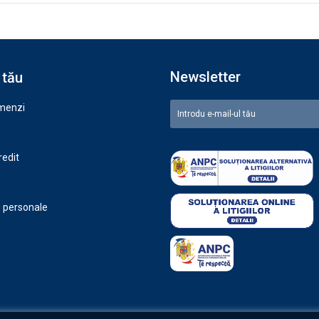
Newsletter
 tău
omenzi
redit
i personale