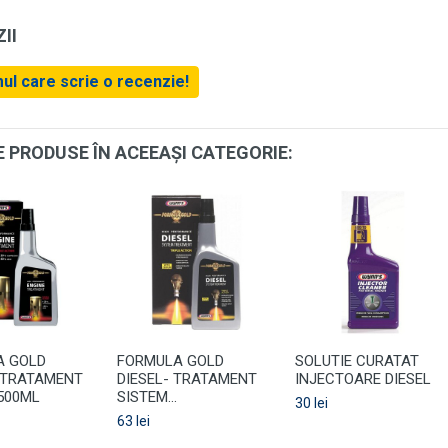
II
mul care scrie o recenzie!
E PRODUSE ÎN ACEEAȘI CATEGORIE:
A GOLD
FORMULA GOLD
SOLUTIE CURATAT
 TRATAMENT
DIESEL- TRATAMENT
INJECTOARE DIESEL
500ML
SISTEM...
30 lei
63 lei