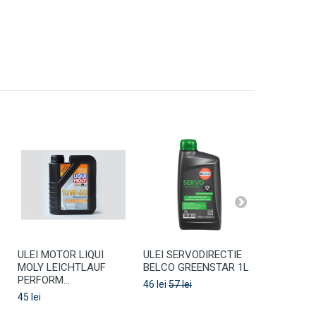
ULEI MOTOR LIQUI
ULEI SERVODIRECTIE
Belco Pre
MOLY LEICHTLAUF
BELCO GREENSTAR 1L
131 lei
PERFORM...
46 lei
57 lei
45 lei